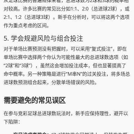
从足球比赛的普遍规律来看，总进球数为2球和3球的概率相
对较高。许多比赛的常见比分如1:1、2:0（总进球2球），或
2:1、1:2（总进球3球）。新手在分析时，可以将这两个选项
作为重点考虑的区间。
5. 学会规避风险与组合投注
对于单场比赛预测没有把握时，可以采用“复式投注”，即在
单场比赛中选择两个你认为可能性最大的总进球数选项（如
“2球”和“3球”），虽然这会增加投注成本，但也显著提高了
命中概率。另一种策略是进行“M串N”的过关投注，将多场总
进球数预测组合起来，分散单场错误的风险。
需要避免的常见误区
在参与竞彩足球总进球数玩法时，新手应保持理性，避开以
下陷阱：