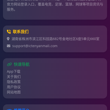
官方网站登录入口，覆盖电竞、足球、篮球、网球等项目资讯与
服务。
联系我们
湖南省株洲市滨江区科技路682号金地社区6座5单元660室
support@ictenyanmali.com
快速导航
App下载
关于我们
隐私政策
用户协议
网站地图