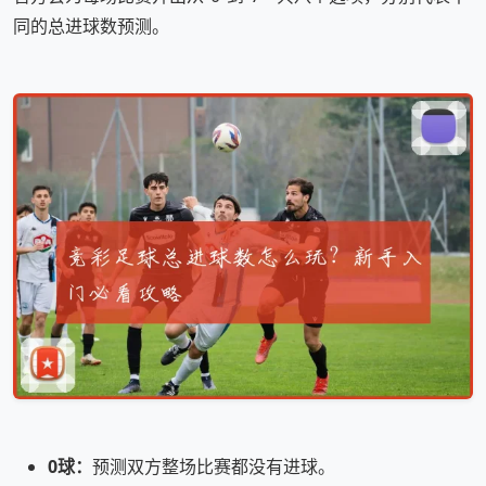
同的总进球数预测。
0球：
预测双方整场比赛都没有进球。