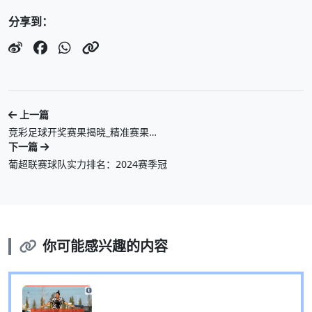
分享到：
上一篇
竞彩足球开奖赛果揭晓_精准赛果…
下一篇
葡超联赛球队实力排名：2024赛季冠
你可能感兴趣的内容