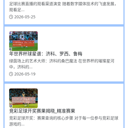
足球比赛直播的观看渠道演变 随着数字媒体技术的飞速发展，
观看足...
2026-05-25
年世界杯球星谱：济科、罗西、鲁梅
绿茵场上的艺术大师：济科的桑巴魔法 在世界杯的璀璨星河
中，济科的...
2026-05-19
竞彩足球开奖赛果揭晓_精准赛果
竞彩足球开奖：赛果查询的核心步骤 对于每一位参与竞彩足球
游戏的...