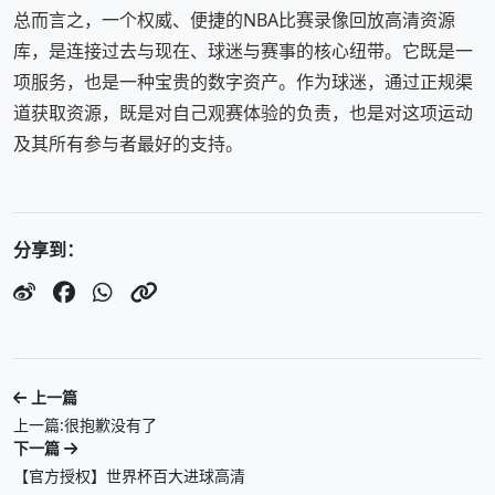
总而言之，一个权威、便捷的NBA比赛录像回放高清资源
库，是连接过去与现在、球迷与赛事的核心纽带。它既是一
项服务，也是一种宝贵的数字资产。作为球迷，通过正规渠
道获取资源，既是对自己观赛体验的负责，也是对这项运动
及其所有参与者最好的支持。
分享到：
上一篇
上一篇:很抱歉没有了
下一篇
【官方授权】世界杯百大进球高清