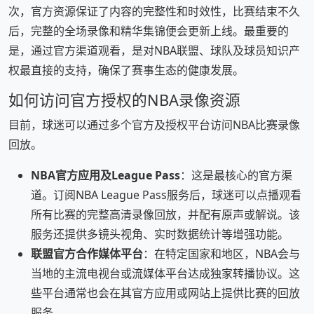
次，官方资源保证了内容的完整性和时效性，比赛结束不久
后，完整的全场录像和精华集锦便会更新上线。最重要的
是，通过官方渠道观看，是对NBA联盟、球队及球员知识产
权最直接的支持，确保了赛事生态的健康发展。
如何访问官方授权的NBA录像资源
目前，球迷可以通过多个官方及授权平台访问NBA比赛录像
回放。
NBA官方应用及League Pass
：这是最核心的官方渠
道。订阅NBA League Pass服务后，球迷可以点播观看
所有比赛的完整高清录像回放，并配有原声或解说。该
服务还提供多镜头视角、实时数据统计等增强功能。
联盟官方合作媒体平台
：在特定国家和地区，NBA会与
当地的主流电视台或流媒体平台达成独家转播协议。这
些平台通常也会在其官方应用或网站上提供比赛的回放
服务。