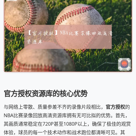
官方授权资源库的核心优势
与网络上零散、质量参差不齐的录像片段相比，
官方授权
的
NBA比赛录像回放高清资源库拥有无可比拟的优势。首先，
其画质通常稳定在720P甚至1080P以上，确保了极佳的观赏
体验，球员的每一个技术动作和战术跑位都清晰可见。其