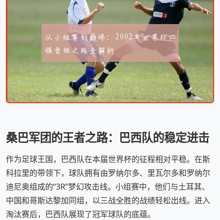
桑巴军团的王者之路：巴西队的稳定进击
作为足球王国，巴西队在本届世界杯的征程相对平稳。在斯
科拉里的带领下，球队拥有由罗纳尔多、里瓦尔多和罗纳尔
迪尼奥组成的“3R”梦幻攻击线。小组赛中，他们与土耳其、
中国和哥斯达黎加同组，以三战全胜的战绩轻松出线。进入
淘汰赛后，巴西队展现了冠军球队的底蕴。