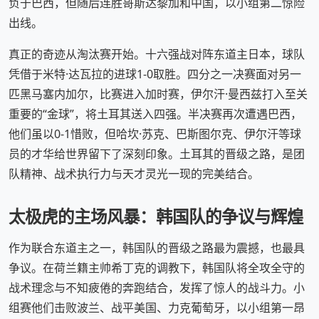
负于巴西，但随后连胜哥斯达黎加和中国，以小组第二惊险
出线。
真正的奇迹从淘汰赛开始。十六强战对阵东道主日本，球队
凭借于米特·达瓦拉的进球1-0取胜。四分之一决赛面对另一
匹黑马塞内加尔，比赛进入加时赛，伊尔汗·曼西兹打入至关
重要的“金球”，将土耳其送入四强。半决赛再次遭遇巴西，
他们虽以0-1惜败，但哈坎·苏克、巴斯图尔克、伊尔汗等球
员的才华给世界留下了深刻印象。土耳其的晋级之路，是团
队精神、战术执行力与天才灵光一现的完美结合。
太极虎的主场风暴：韩国队的争议与辉煌
作为联合东道主之一，韩国队的晋级之路最为震撼，也最具
争议。在荷兰籍主帅希丁克的调教下，韩国队将全攻全守的
战术理念与不知疲倦的奔跑结合，发挥了惊人的战斗力。小
组赛他们击败波兰、战平美国、力克葡萄牙，以小组第一昂